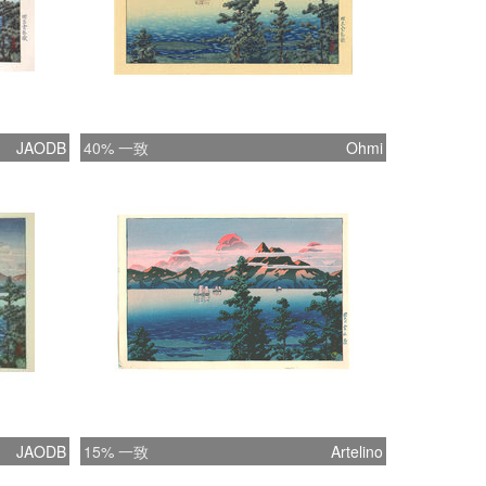
JAODB
40% 一致
Ohmi
JAODB
15% 一致
Artelino