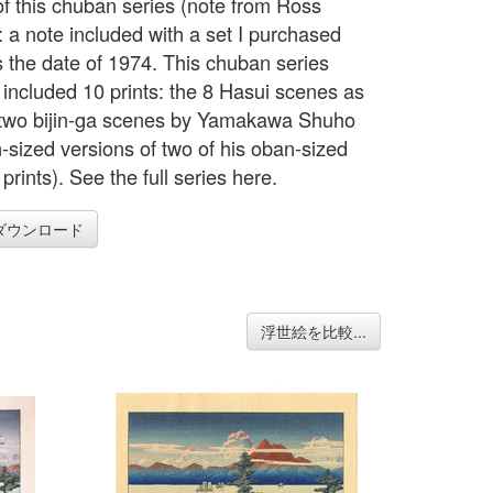
of this chuban series (note from Ross
: a note included with a set I purchased
s the date of 1974. This chuban series
y included 10 prints: the 8 Hasui scenes as
 two bijin-ga scenes by Yamakawa Shuho
-sized versions of two of his oban-sized
prints). See the full series here.
ダウンロード
浮世絵を比較...