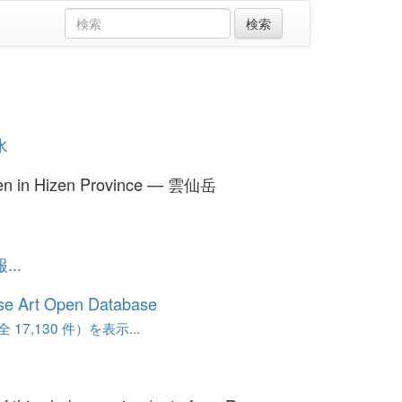
水
en in Hizen Province — 雲仙岳
..
se Art Open Database
17,130 件）を表示...