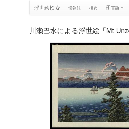
浮世絵検索
情報源
概要
言語
川瀬巴水による浮世絵「Mt Unzen i