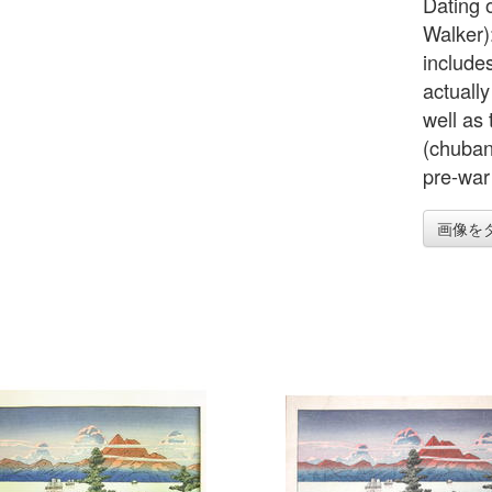
Dating 
Walker)
include
actuall
well as
(chuban
pre-war 
画像を