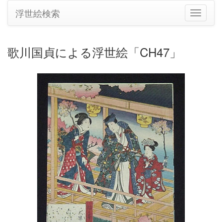
浮世絵検索
ナ
ビ
ゲ
ー
歌川国貞による浮世絵「CH47」
シ
ョ
ン
の
切
り
替
え