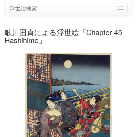
浮世絵検索
ナ
ビ
ゲ
ー
歌川国貞による浮世絵「Chapter 45-
シ
Hashihime」
ョ
ン
の
切
り
替
え