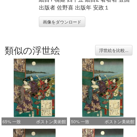
出版者 佐野喜 出版年 安政１
画像をダウンロード
類似の浮世絵
浮世絵を比較...
65% 一致
ボストン美術館
50% 一致
ボストン美術館