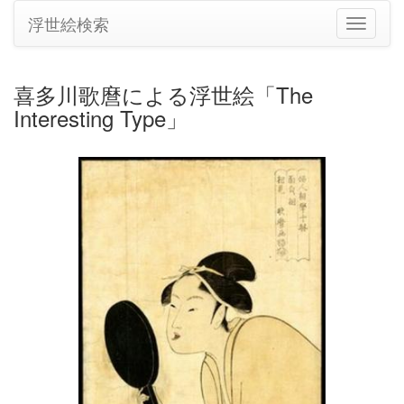
浮世絵検索
ナ
ビ
ゲ
ー
喜多川歌麿による浮世絵「The
シ
Interesting Type」
ョ
ン
の
切
り
替
え