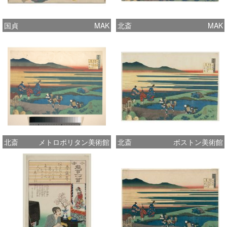
国貞
MAK
北斎
MAK
北斎
メトロポリタン美術館
北斎
ボストン美術館