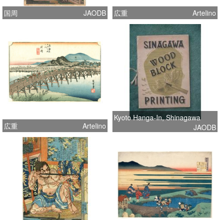
国周
JAODB
広重
Artelino
Kyoto Hanga-In, Shinagawa
広重
Artelino
JAODB