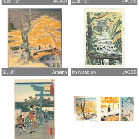
広重〈2〉
JAODB
広重〈2〉
JAODB
富吉郎
Artelino
Ito Nisaburo
JAODB