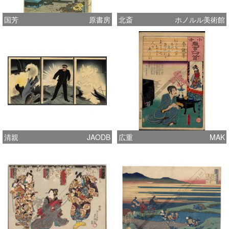
国芳
原書房
北斎
ホノルル美術館
清親
JAODB
広重
MAK