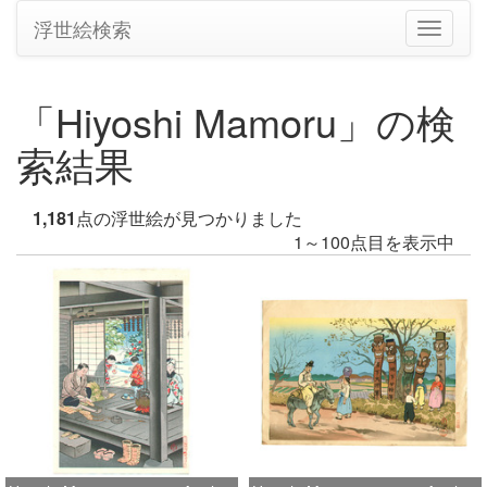
浮世絵検索
ナ
ビ
ゲ
ー
「Hiyoshi Mamoru」の検
シ
ョ
索結果
ン
の
切
1,181
点の浮世絵が見つかりました
り
1～100点目を表示中
替
え