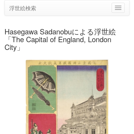
浮世絵検索
ナ
ビ
ゲ
ー
Hasegawa Sadanobuによる浮世絵
シ
「The Capital of England, London
ョ
ン
City」
の
切
り
替
え