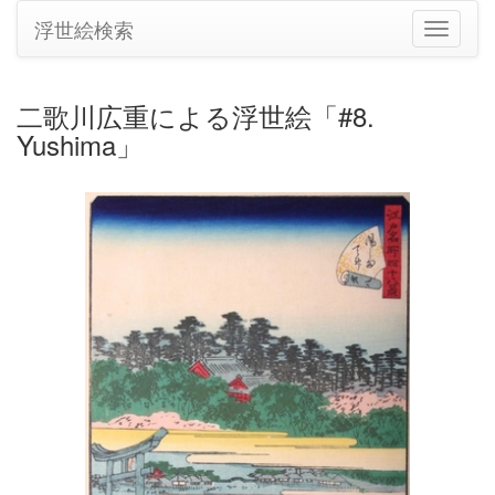
浮世絵検索
ナ
ビ
ゲ
ー
二歌川広重による浮世絵「#8.
シ
Yushima」
ョ
ン
の
切
り
替
え