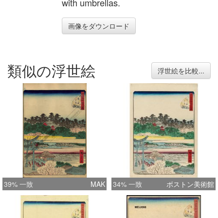
with umbrellas.
画像をダウンロード
類似の浮世絵
浮世絵を比較...
39% 一致
MAK
34% 一致
ボストン美術館