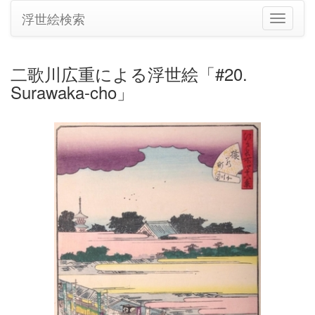
浮世絵検索
ナ
ビ
ゲ
ー
二歌川広重による浮世絵「#20.
シ
Surawaka-cho」
ョ
ン
の
切
り
替
え