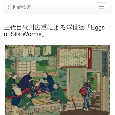
浮世絵検索
ナ
ビ
ゲ
ー
三代目歌川広重による浮世絵「Eggs
シ
of Silk Worms」
ョ
ン
の
切
り
替
え