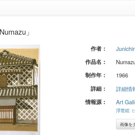
「Numazu」
作者：
Junichi
作品名：
Numaz
制作年：
1966
詳細：
詳細情報.
情報源：
Art Gall
浮世絵（全
画像を