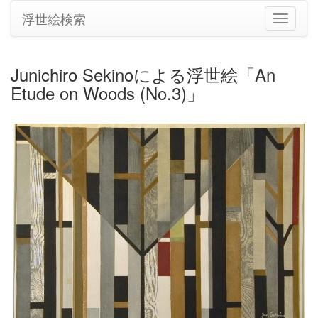
浮世絵検索
ナ
ビ
ゲ
ー
Junichiro Sekinoによる浮世絵「An
シ
Etude on Woods (No.3)」
ョ
ン
の
切
り
替
え