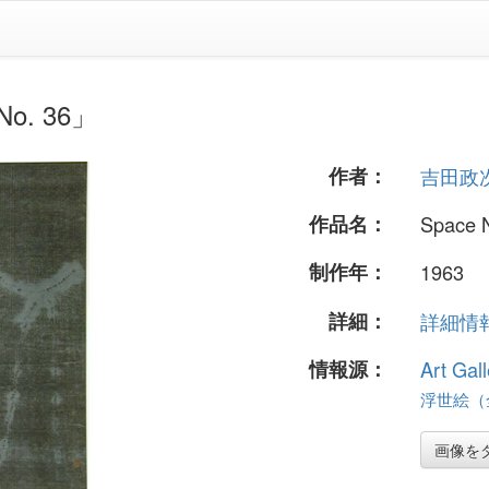
. 36」
作者：
吉田政
作品名：
Space 
制作年：
1963
詳細：
詳細情報.
情報源：
Art Gall
浮世絵（全
画像を