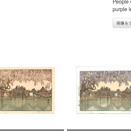
People c
purple 
画像を