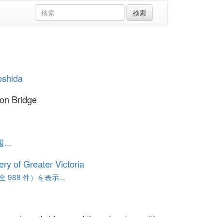
oshida
on Bridge
..
ery of Greater Victoria
 988 件）を表示...