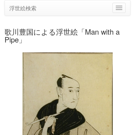
浮世絵検索
ナ
ビ
ゲ
ー
歌川豊国による浮世絵「Man with a
シ
Pipe」
ョ
ン
の
切
り
替
え