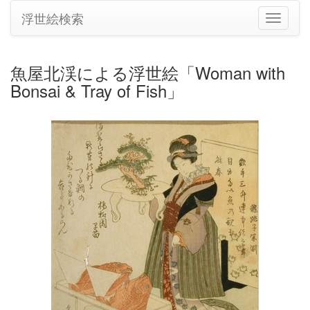
浮世絵検索
ナ
ビ
ゲ
ー
魚屋北渓による浮世絵「Woman with
シ
Bonsai & Tray of Fish」
ョ
ン
の
切
り
替
え