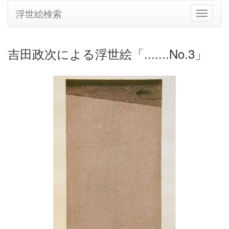
浮世絵検索
ナ
ビ
ゲ
ー
吉田政次による浮世絵「.......No.3」
シ
ョ
ン
の
切
り
替
え