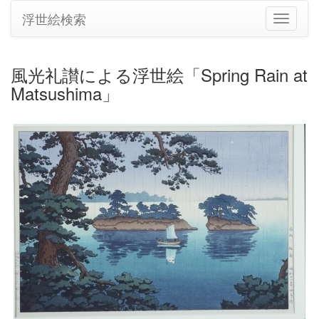
浮世絵検索
ナ
ビ
ゲ
ー
風光礼讃による浮世絵「Spring Rain at
シ
Matsushima」
ョ
ン
の
切
り
替
え