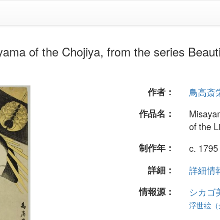
 Chojiya, from the series Beauties 
作者：
鳥高斎
作品名：
Misayam
of the 
制作年：
c. 1795
詳細：
詳細情報.
情報源：
シカゴ
浮世絵（全