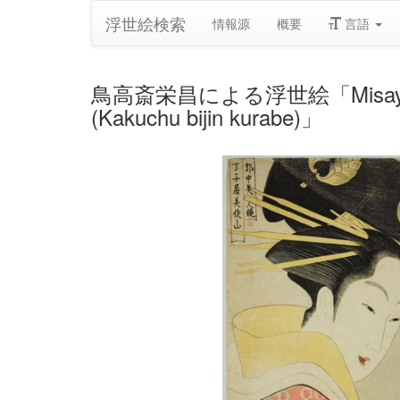
浮世絵検索
情報源
概要
言語
鳥高斎栄昌による浮世絵「Misayama of the
(Kakuchu bijin kurabe)」