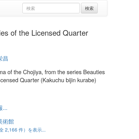
of the Licensed Quarter
栄昌
a of the Chojiya, from the series Beauties
Licensed Quarter (Kakuchu bijin kurabe)
..
美術館
 2,166 件）を表示...