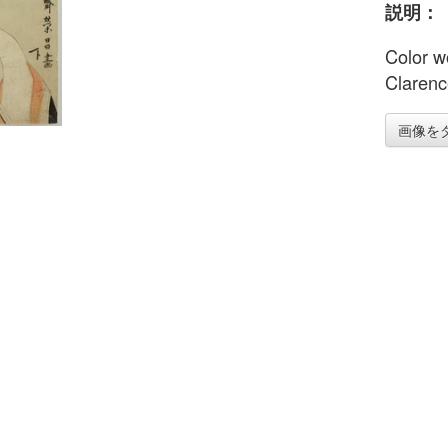
説明：
Color w
Clarenc
画像を