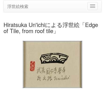
浮世絵検索
ナ
ビ
ゲ
ー
Hiratsuka Un'ichiによる浮世絵「Edge
シ
of Tile, from roof tile」
ョ
ン
の
切
り
替
え