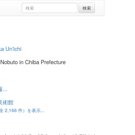
ka Un'ichi
 Nobuto in Chiba Prefecture
..
美術館
 2,166 件）を表示...