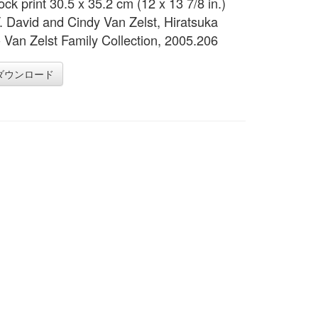
ck print 30.5 x 35.2 cm (12 x 13 7/8 in.)
 T. David and Cindy Van Zelst, Hiratsuka
 - Van Zelst Family Collection, 2005.206
ダウンロード