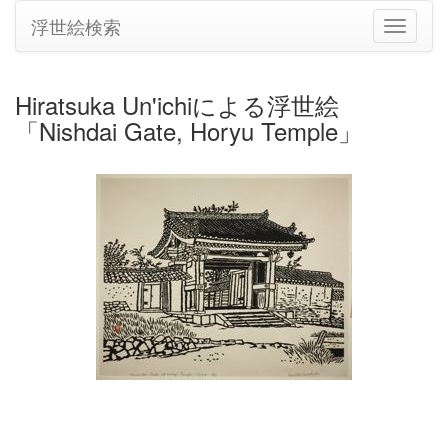
浮世絵検索
ナ
ビ
ゲ
ー
Hiratsuka Un'ichiによる浮世絵
シ
「Nishdai Gate, Horyu Temple」
ョ
ン
の
切
り
替
え