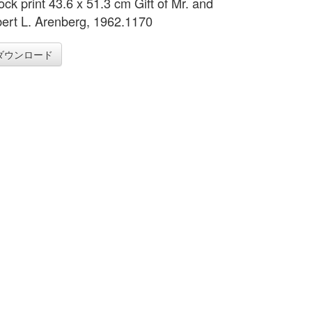
ck print 43.6 x 51.3 cm Gift of Mr. and
bert L. Arenberg, 1962.1170
ダウンロード