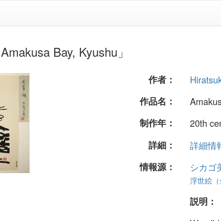
makusa Bay, Kyushu」
作者：
Hiratsu
作品名：
Amakus
制作年：
20th ce
詳細：
詳細情報.
情報源：
シカゴ
浮世絵（全
説明：