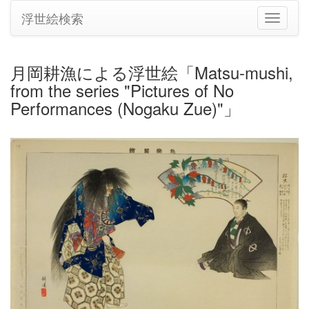
浮世絵検索
ナ
ビ
ゲ
ー
月岡耕漁による浮世絵「Matsu-mushi,
シ
from the series "Pictures of No
ョ
ン
Performances (Nogaku Zue)"」
の
切
り
替
え