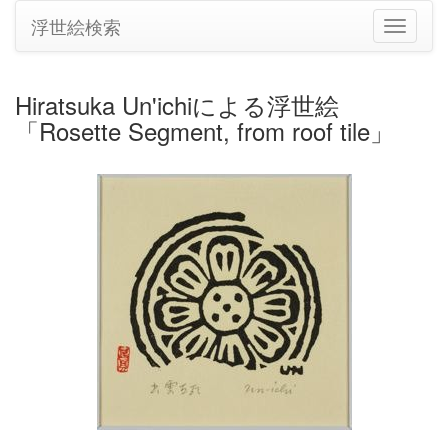
浮世絵検索
ナ
ビ
ゲ
ー
Hiratsuka Un'ichiによる浮世絵
シ
「Rosette Segment, from roof tile」
ョ
ン
の
切
り
替
え