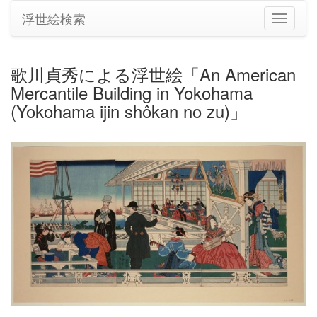
浮世絵検索
ナ
ビ
ゲ
ー
歌川貞秀による浮世絵「An American
シ
Mercantile Building in Yokohama
ョ
ン
(Yokohama ijin shôkan no zu)」
の
切
り
替
え