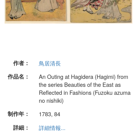
作者：
鳥居清長
作品名：
An Outing at Hagidera (Hagimi) from
the series Beauties of the East as
Reflected in Fashions (Fuzoku azuma
no nishiki)
制作年：
1783, 84
詳細：
詳細情報...