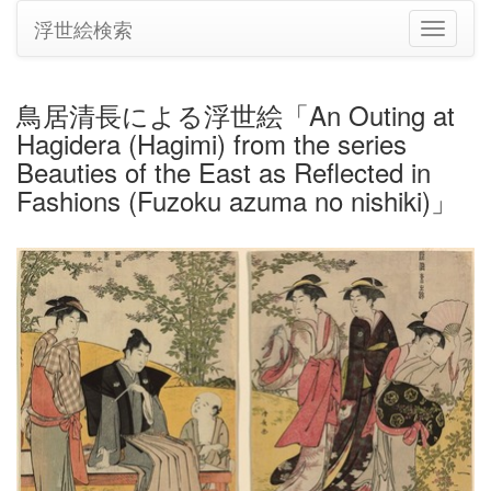
浮世絵検索
ナ
ビ
ゲ
ー
鳥居清長による浮世絵「An Outing at
シ
Hagidera (Hagimi) from the series
ョ
ン
Beauties of the East as Reflected in
の
Fashions (Fuzoku azuma no nishiki)」
切
り
替
え