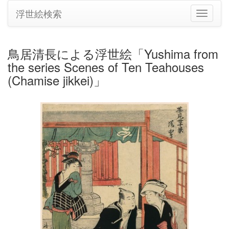
浮世絵検索
ナ
ビ
ゲ
ー
鳥居清長による浮世絵「Yushima from
シ
the series Scenes of Ten Teahouses
ョ
ン
(Chamise jikkei)」
の
切
り
替
え