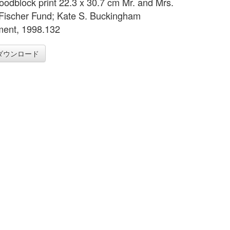
oodblock print 22.3 x 30.7 cm Mr. and Mrs.
Fischer Fund; Kate S. Buckingham
ent, 1998.132
ダウンロード