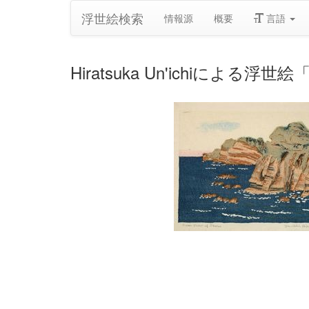
浮世絵検索
情報源
概要
言語
Hiratsuka Un'ichiによる浮世絵「O