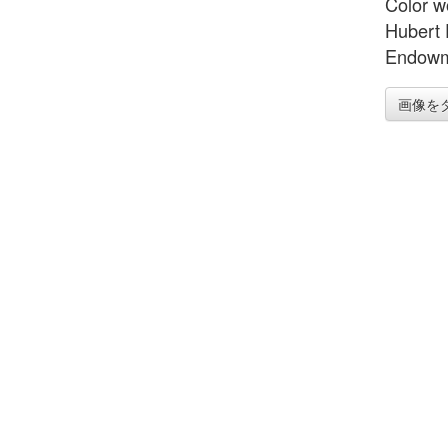
Color w
Hubert 
Endowm
画像を