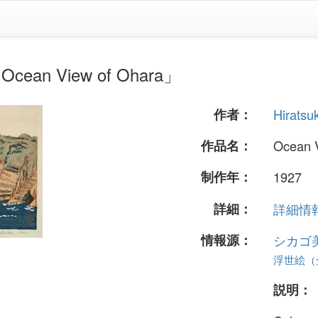
cean View of Ohara」
作者：
Hiratsu
作品名：
Ocean 
制作年：
1927
詳細：
詳細情報.
情報源：
シカゴ
浮世絵（全
説明：