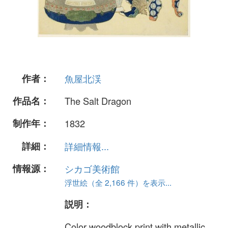
作者：
魚屋北渓
作品名：
The Salt Dragon
制作年：
1832
詳細：
詳細情報...
情報源：
シカゴ美術館
浮世絵（全 2,166 件）を表示...
説明：
Color woodblock print with metallic