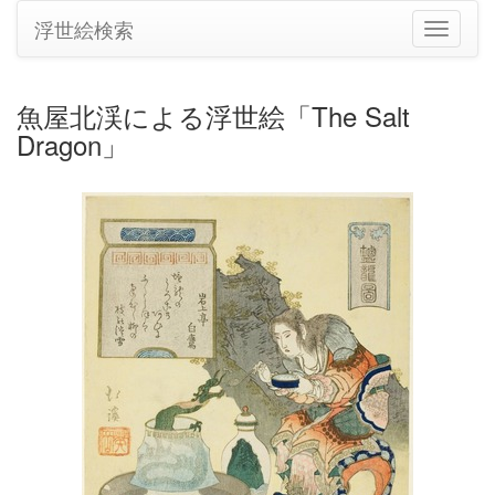
浮世絵検索
ナ
ビ
ゲ
ー
魚屋北渓による浮世絵「The Salt
シ
Dragon」
ョ
ン
の
切
り
替
え