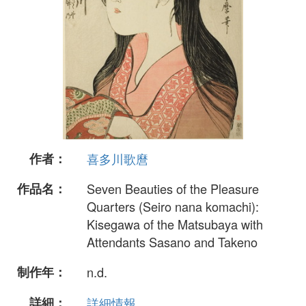
作者：
喜多川歌麿
作品名：
Seven Beauties of the Pleasure
Quarters (Seiro nana komachi):
Kisegawa of the Matsubaya with
Attendants Sasano and Takeno
制作年：
n.d.
詳細：
詳細情報...