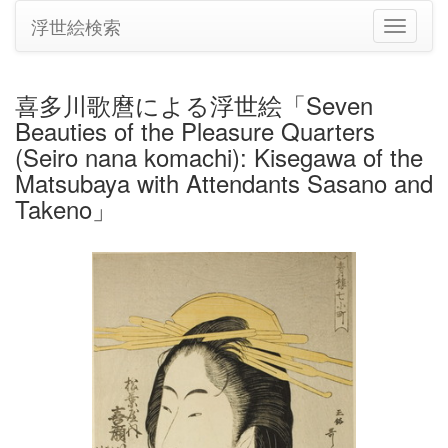
浮世絵検索
ナ
ビ
ゲ
ー
喜多川歌麿による浮世絵「Seven
シ
Beauties of the Pleasure Quarters
ョ
ン
(Seiro nana komachi): Kisegawa of the
の
Matsubaya with Attendants Sasano and
切
Takeno」
り
替
え