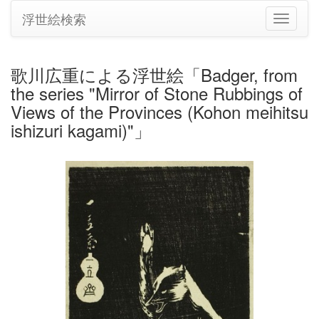
浮世絵検索
ナ
ビ
ゲ
ー
歌川広重による浮世絵「Badger, from
シ
the series "Mirror of Stone Rubbings of
ョ
ン
Views of the Provinces (Kohon meihitsu
の
ishizuri kagami)"」
切
り
替
え