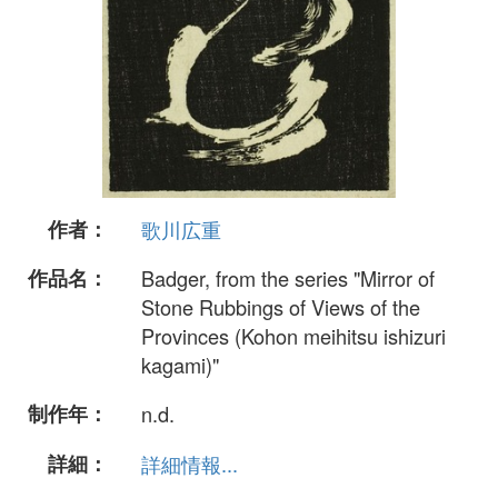
作者：
歌川広重
作品名：
Badger, from the series "Mirror of
Stone Rubbings of Views of the
Provinces (Kohon meihitsu ishizuri
kagami)"
制作年：
n.d.
詳細：
詳細情報...