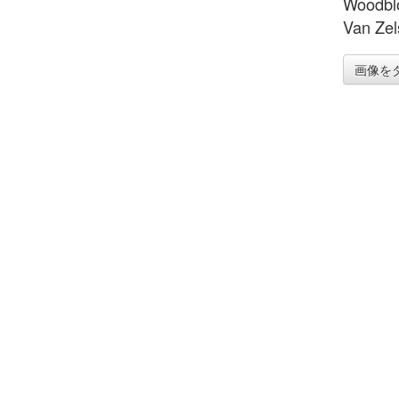
Woodblo
Van Zel
画像を