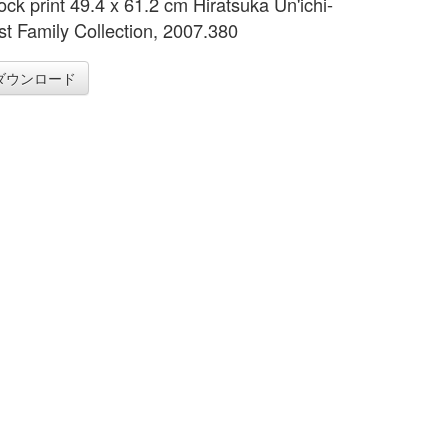
ck print 49.4 x 61.2 cm Hiratsuka Un'ichi-
st Family Collection, 2007.380
ダウンロード