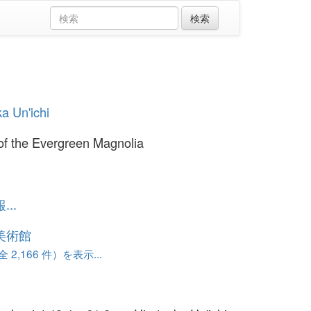
ka Un'ichi
of the Evergreen Magnolia
..
美術館
 2,166 件）を表示...