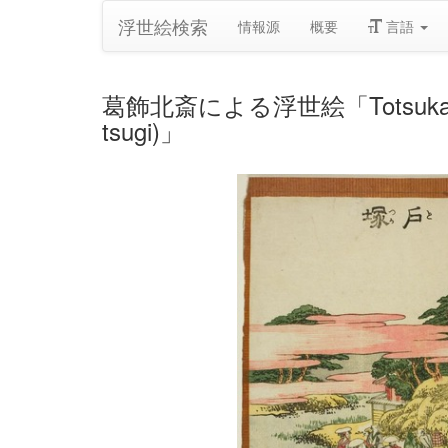
浮世絵検索
情報源
概要
言語
葛飾北斎による浮世絵「Totsuka, from the
tsugi)」