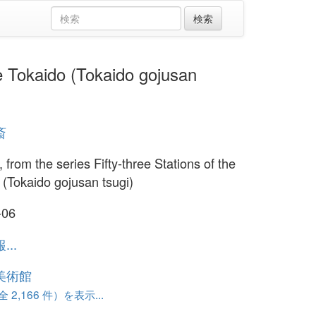
okaido (Tokaido gojusan
斎
 from the series Fifty-three Stations of the
 (Tokaido gojusan tsugi)
-06
..
美術館
 2,166 件）を表示...