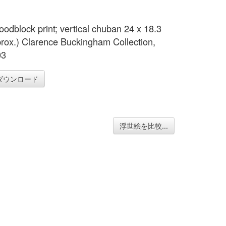
oodblock print; vertical chuban 24 x 18.3
rox.) Clarence Buckingham Collection,
03
ダウンロード
浮世絵を比較...