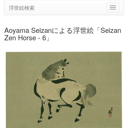
浮世絵検索
ナ
ビ
ゲ
ー
Aoyama Seizanによる浮世絵「Seizan
シ
Zen Horse - 6」
ョ
ン
の
切
り
替
え