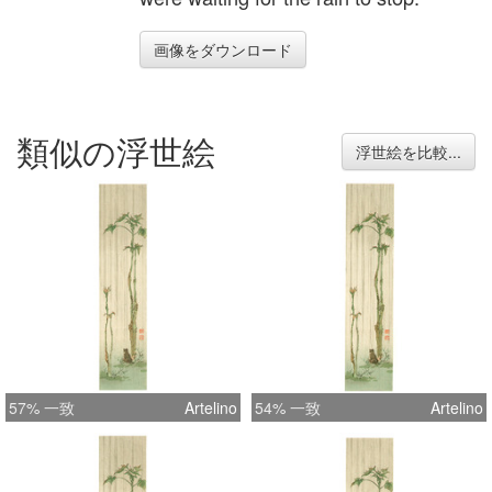
画像をダウンロード
類似の浮世絵
浮世絵を比較...
57% 一致
Artelino
54% 一致
Artelino