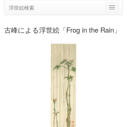
浮世絵検索
ナ
ビ
ゲ
ー
古峰による浮世絵「Frog in the Rain」
シ
ョ
ン
の
切
り
替
え