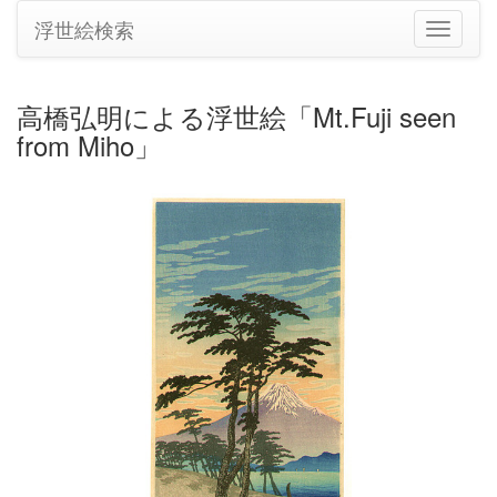
浮世絵検索
ナ
ビ
ゲ
ー
高橋弘明による浮世絵「Mt.Fuji seen
シ
from Miho」
ョ
ン
の
切
り
替
え