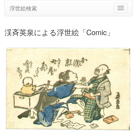
浮世絵検索
ナ
ビ
ゲ
ー
渓斉英泉による浮世絵「Comic」
シ
ョ
ン
の
切
り
替
え