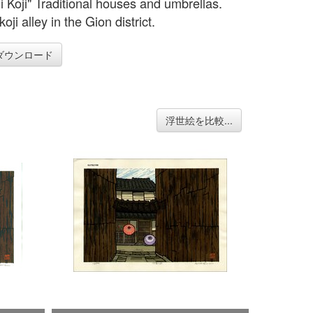
 Koji" Traditional houses and umbrellas.
ji alley in the Gion district.
ダウンロード
浮世絵を比較...