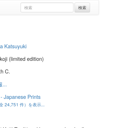
ma Katsuyuki
ji (limited edition)
th C.
..
o - Japanese Prints
24,751 件）を表示...