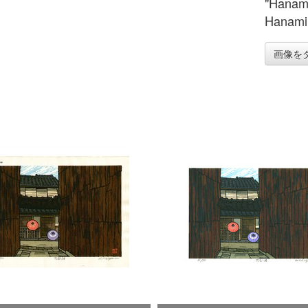
"Hanami
Hanamiko
画像を