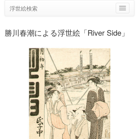
浮世絵検索
ナ
ビ
ゲ
ー
勝川春潮による浮世絵「River Side」
シ
ョ
ン
の
切
り
替
え