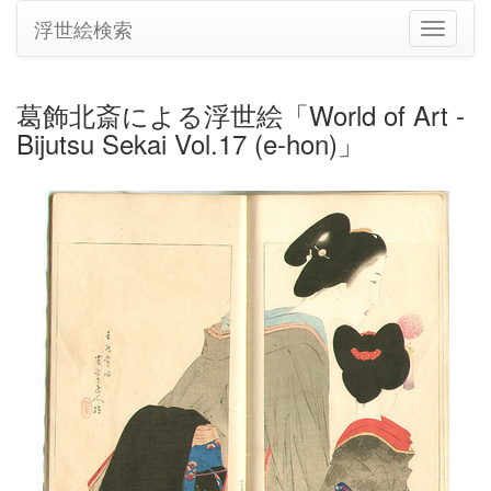
浮世絵検索
ナ
ビ
ゲ
ー
葛飾北斎による浮世絵「World of Art -
シ
Bijutsu Sekai Vol.17 (e-hon)」
ョ
ン
の
切
り
替
え