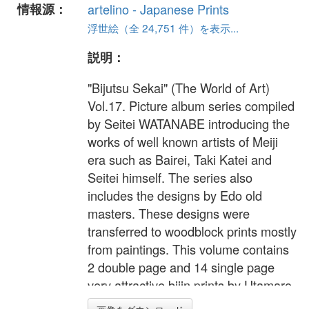
情報源：
artelino - Japanese Prints
浮世絵（全 24,751 件）を表示...
説明：
"Bijutsu Sekai" (The World of Art)
Vol.17. Picture album series compiled
by Seitei WATANABE introducing the
works of well known artists of Meiji
era such as Bairei, Taki Katei and
Seitei himself. The series also
includes the designs by Edo old
masters. These designs were
transferred to woodblock prints mostly
from paintings. This volume contains
2 double page and 14 single page
very attractive bijin prints by Utamaro,
Hokusai, Eisen, Eishi, Toshikata, etc.