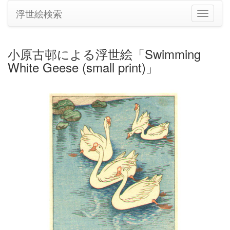
浮世絵検索
ナ
ビ
ゲ
ー
小原古邨による浮世絵「Swimming
シ
White Geese (small print)」
ョ
ン
の
切
り
替
え