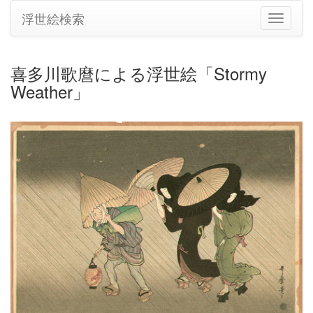
浮世絵検索
ナ
ビ
ゲ
ー
喜多川歌麿による浮世絵「Stormy
シ
Weather」
ョ
ン
の
切
り
替
え