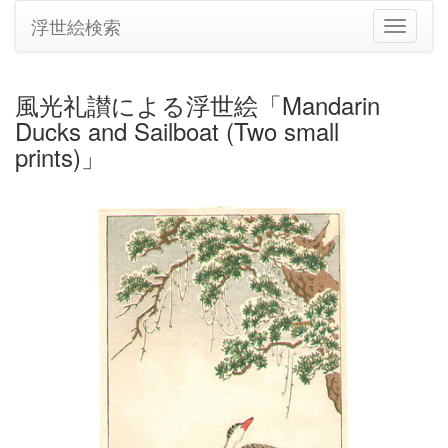
浮世絵検索
ナ
ビ
ゲ
ー
風光礼讃による浮世絵「Mandarin
シ
Ducks and Sailboat (Two small
ョ
ン
prints)」
の
切
り
替
え