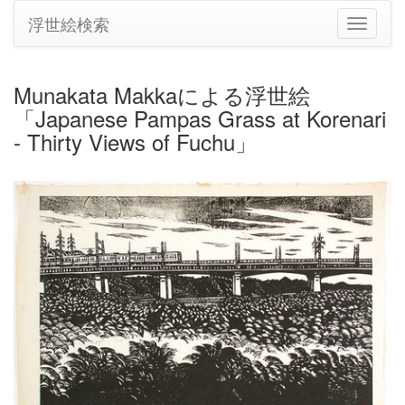
浮世絵検索
ナ
ビ
ゲ
ー
Munakata Makkaによる浮世絵
シ
「Japanese Pampas Grass at Korenari
ョ
ン
- Thirty Views of Fuchu」
の
切
り
替
え