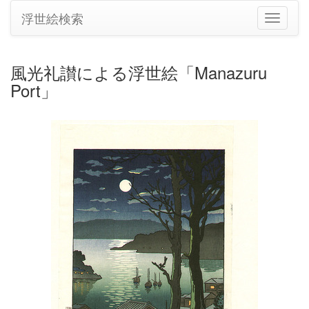
浮世絵検索
ナ
ビ
ゲ
ー
風光礼讃による浮世絵「Manazuru
シ
Port」
ョ
ン
の
切
り
替
え