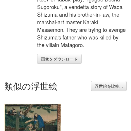
Sugoroku", a vendetta story of Wada
Shizuma and his brother-in-law, the
marshal-art master Karaki
Masaemon. They are trying to avenge
Shizuma's father who was killed by
the villain Matagoro.
画像をダウンロード
類似の浮世絵
浮世絵を比較...