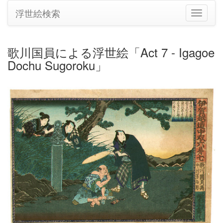
浮世絵検索
ナ
ビ
ゲ
ー
歌川国員による浮世絵「Act 7 - Igagoe
シ
Dochu Sugoroku」
ョ
ン
の
切
り
替
え