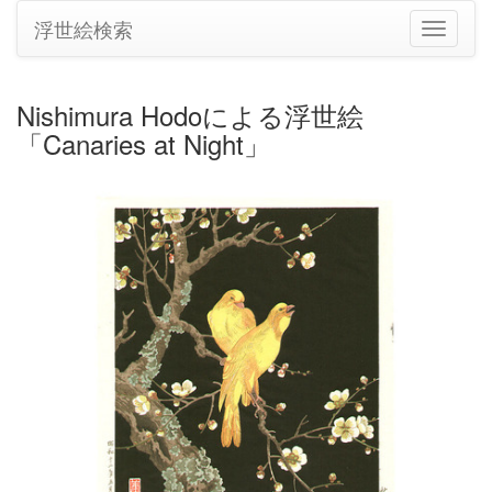
浮世絵検索
ナ
ビ
ゲ
ー
Nishimura Hodoによる浮世絵
シ
「Canaries at Night」
ョ
ン
の
切
り
替
え