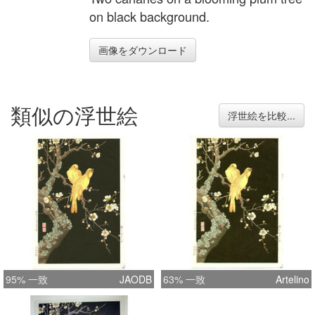
on black background.
画像をダウンロード
類似の浮世絵
浮世絵を比較...
95% 一致
JAODB
63% 一致
Artelino