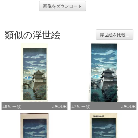
画像をダウンロード
類似の浮世絵
浮世絵を比較...
49% 一致
JAODB
47% 一致
JAODB