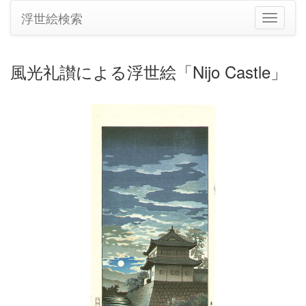
浮世絵検索
ナ
ビ
ゲ
ー
風光礼讃による浮世絵「Nijo Castle」
シ
ョ
ン
の
切
り
替
え