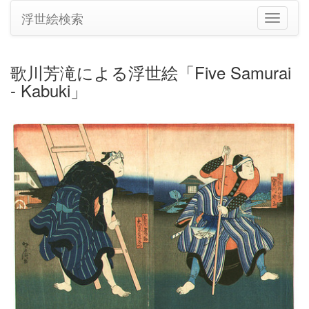
浮世絵検索
ナ
ビ
ゲ
ー
歌川芳滝による浮世絵「Five Samurai
シ
- Kabuki」
ョ
ン
の
切
り
替
え