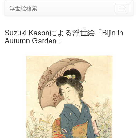
浮世絵検索
ナ
ビ
ゲ
ー
Suzuki Kasonによる浮世絵「Bijin in
シ
Autumn Garden」
ョ
ン
の
切
り
替
え